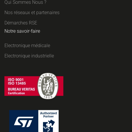
Qui Sommes Nous ?
Nos réseaux et partenaires
Démarches RSE
Notre savoir-faire
Electronique médicale
Electronique industrielle