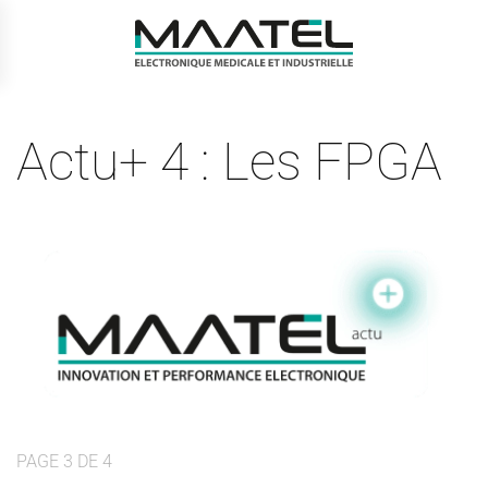
Passer
au
contenu
principal
Actu+ 4 : Les FPGA
PAGE 3 DE 4