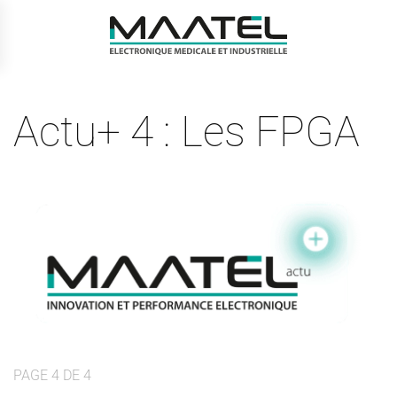
Passer
au
contenu
principal
Actu+ 4 : Les FPGA
PAGE 4 DE 4