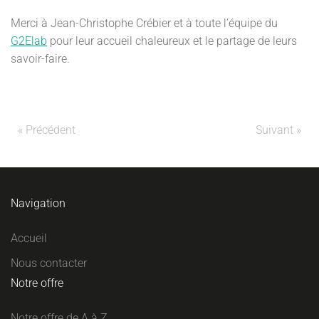
Merci à Jean-Christophe Crébier et à toute l’équipe du
G2Elab
pour leur accueil chaleureux et le partage de leurs
savoir-faire.
« Précédent
Suivant »
Navigation
Accueil
Nous contacter
Notre offre
Notre offre de A à Z