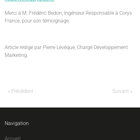
Merci à M. Frédéric Bedon, Ingénieur Responsable à Corys
France, pour son témoignage.
Article rédigé par Pierre Lévêque, Chargé Développement
Marketing.
« Précédent
Suivant »
Navigation
Accueil