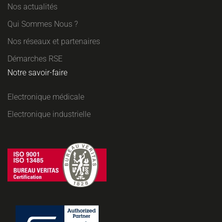
Nos actualités
Qui Sommes Nous ?
Nos réseaux et partenaires
Démarches RSE
Notre savoir-faire
Electronique médicale
Electronique industrielle