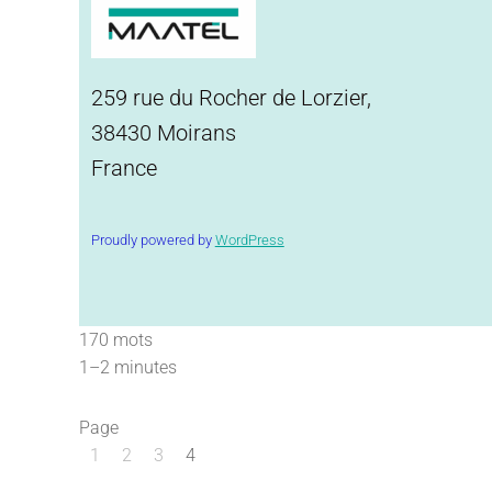
259 rue du Rocher de Lorzier,
38430 Moirans
France
Proudly powered by
WordPress
170 mots
1–2 minutes
Page
1
2
3
4