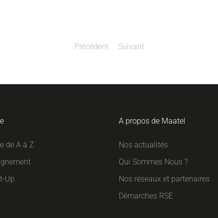
Précédent
Suivant
re
A propos de Maatel
re de A à Z
Nos actualités
gnement
Qui Sommes Nous ?
rt-Up
Nos réseaux et partenaires
Démarches RSE