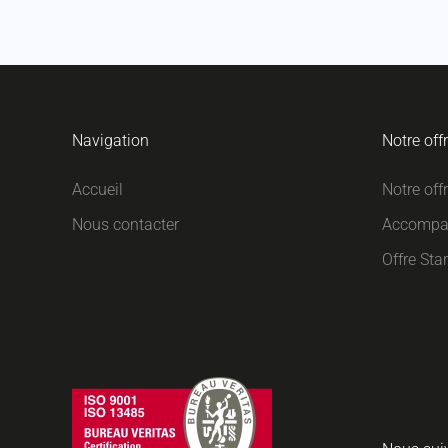
Navigation
Notre off
Accueil
Notre off
Nous contacter
Accompa
Offre Sta