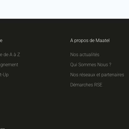
re
A propos de Maatel
re de A à Z
Nos actualités
gnement
Qui Sommes Nous ?
rt-Up
Nos réseaux et partenaires
Démarches RSE